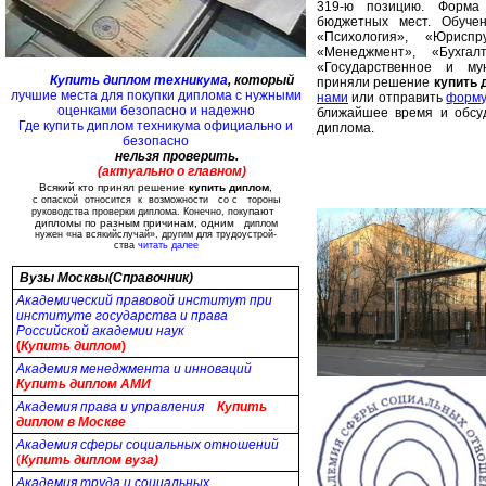
319-ю позицию. Форма
бюджетных мест. Обучен
«Психология», «Юрисп
«Менеджмент», «Бухга
«Государственное и му
Купить диплом техникума
, который
приняли решение
купить 
лучшие места для покупки диплома с нужными
нами
или отправить
форму
оценками безопасно и надежно
ближайшее время и обсу
Где купить диплом техникума официально и
диплома.
безопасно
нельзя проверить.
(актуально о главном)
Всякий кто принял решение
купить диплом
,
с опаской относится к возможности со с тороны
пают
руководства проверки диплома. Конечно, поку
дипломы по разным причинам, одним
диплом
нужен «на всякийслучай», другим для
трудоустрой-
ства
читать далее
Вузы Москвы(Справочник)
Академический правовой институт при
институте государства и права
Российской академии наук
(
Купить диплом
)
Академия менеджмента и инноваций
Купить диплом АМИ
Академия права и управления
Купить
диплом в Москве
Академия сферы социальных отношений
(
Купить диплом
вуза)
Академия труда и социальных