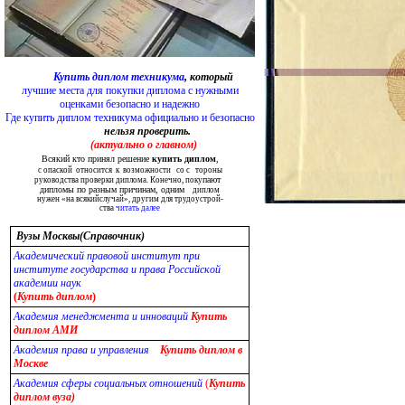
Купить диплом техникума
, который
лучшие места для покупки диплома с нужными
оценками безопасно и надежно
Где купить диплом техникума официально и безопасно
нельзя проверить.
(актуально о главном)
Всякий кто принял решение
купить диплом
,
с опаской относится к возможности со с тороны
пают
руководства проверки диплома. Конечно, поку
дипломы по разным причинам, одним
диплом
нужен «на всякийслучай», другим для
трудоустрой-
ства
читать далее
Вузы Москвы(Справочник)
Академический правовой институт при
институте государства и права Российской
академии наук
(
Купить диплом
)
Академия менеджмента и инноваций
Купить
диплом АМИ
Академия права и управления
Купить диплом в
Москве
Академия сферы социальных отношений
(
Купить
диплом
вуза)