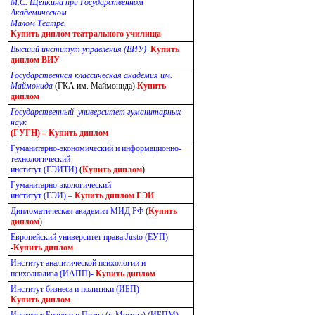
М.С. Щепкина при Государственном
Академическом
Малом Театре.
Купить диплом театрального училища
Высший институт управления (ВИУ)
Купить
диплом ВИУ
Государственная классическая академия им.
Маймонида
(ГКА им. Маймонида)
Купить
диплом
Государственный университет гуманитарных
наук
(ГУГН) –
Купить диплом
Гуманитарно-экономический и информационно-
технологический
институт (ГЭИТИ)
(
Купить диплом
)
Гуманитарно-экологический
институт (ГЭИ)
–
Купить диплом ГЭИ
Дипломатическая академия МИД РФ
(
Купить
диплом
)
Европейский университет права Justo (ЕУП)
-
Купить диплом
Институт аналитической психологии и
психоанализа (ИАПП)-
Купить диплом
Институт бизнеса и политики (ИБП)
Купить диплом